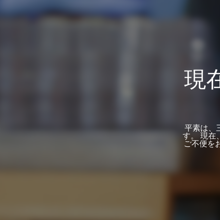
現
平素は、
す。 現
ご不便を